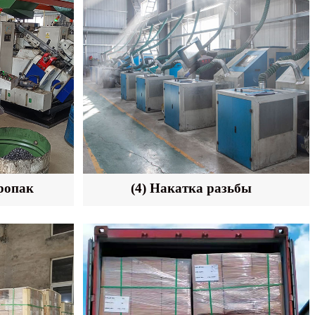
ропак
(4) Накатка разьбы