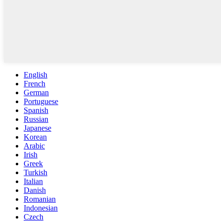
English
French
German
Portuguese
Spanish
Russian
Japanese
Korean
Arabic
Irish
Greek
Turkish
Italian
Danish
Romanian
Indonesian
Czech