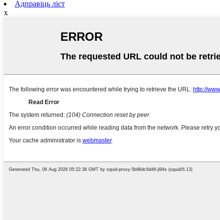
Адправіць ліст
x