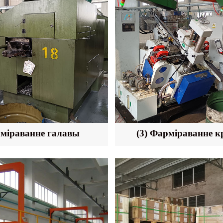
рміраванне галавы
(3) Фарміраванне к