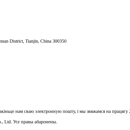
nnan District, Tianjin, China 300350
акіньце нам сваю электронную пошту, і мы звяжамся на працягу 2
o., Ltd. Усе правы абаронены.