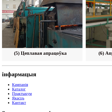
(5) Цеплавая апрацоўка
(6) А
інфармацыя
Кампанія
Каталог
Практыкум
Якасць
Кантакт