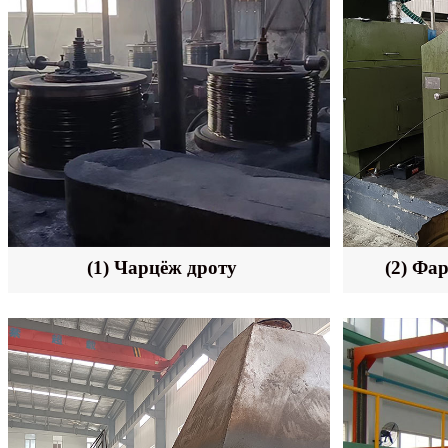
(1) Чарцёж дроту
(2) Фа