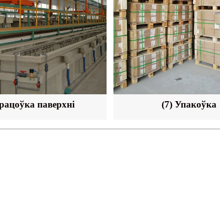
працоўка паверхні
(7) Упакоўка