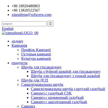
+86 18920480863
+86 13820522567
xinruifeng@xrfscrew.com
English
дадому
Кампанія
Профіль Кампаніі
Гісторыя кампаніі
Культура кампаніі
прадукты
Шруба для гіпсакардону
Шруба з буйной разьбой для гіпсакардону
Шруба для гіпсакардону з тонкай разьбой
Шруба для ДСП
Самасвідравальны шруба
Самасвідравальны шруба з круглай галоўкай
Саморез с галоўкай CSK
Саморез с кроквеннай галоўкай
Саморез с шасціграннай галоўкай
Саморез