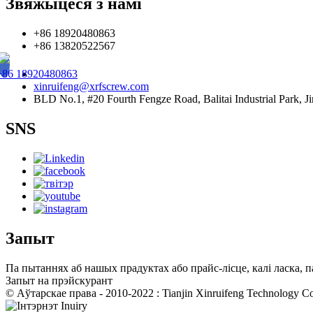
Звяжыцеся з намі
+86 18920480863
+86 13820522567
+86 18920480863
xinruifeng@xrfscrew.com
BLD No.1, #20 Fourth Fengze Road, Balitai Industrial Park, Ji
SNS
Запыт
Па пытаннях аб нашых прадуктах або прайс-лісце, калі ласка, п
Запыт на прэйскурант
© Аўтарскае права - 2010-2022 : Tianjin Xinruifeng Technology C