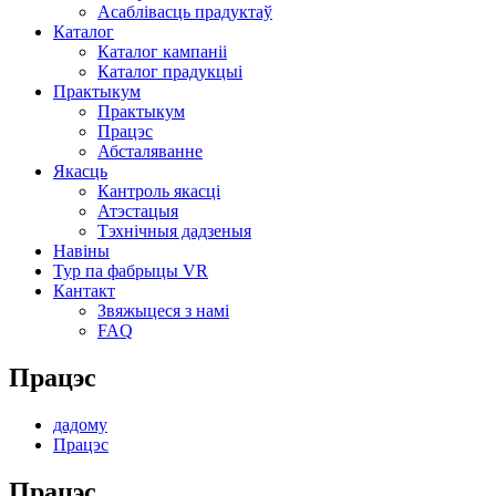
Асаблівасць прадуктаў
Каталог
Каталог кампаніі
Каталог прадукцыі
Практыкум
Практыкум
Працэс
Абсталяванне
Якасць
Кантроль якасці
Атэстацыя
Тэхнічныя дадзеныя
Навіны
Тур па фабрыцы VR
Кантакт
Звяжыцеся з намі
FAQ
Працэс
дадому
Працэс
Працэс