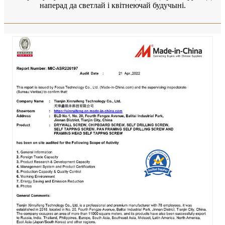
наперад да светлай і квітнеючай будучыні.