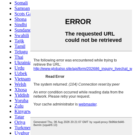
Somali
Samoan
Scots Gaelic
Shona
Sindhi
Sundanese
Swahili
Tajik
Tamil
Telugu
Thai
Ukrainian
Urdu
Uzbek
Vietnamese
Welsh
Xhosa
Yiddish
Yoruba
Zulu
Kinyarwanda
Tatar
Oriya
Turkmen
Uyghur