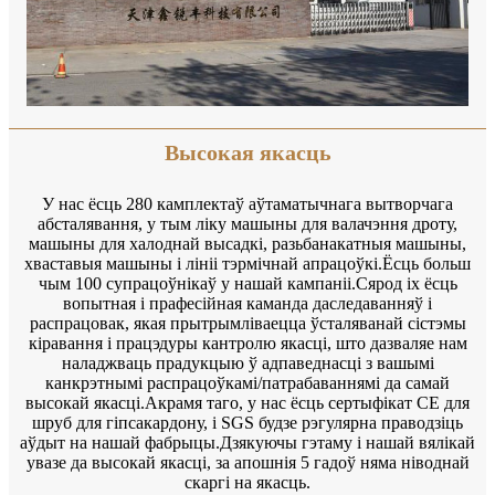
Высокая якасць
У нас ёсць 280 камплектаў аўтаматычнага вытворчага
абсталявання, у тым ліку машыны для валачэння дроту,
машыны для халоднай высадкі, разьбанакатныя машыны,
хваставыя машыны і лініі тэрмічнай апрацоўкі.Ёсць больш
чым 100 супрацоўнікаў у нашай кампаніі.Сярод іх ёсць
вопытная і прафесійная каманда даследаванняў і
распрацовак, якая прытрымліваецца ўсталяванай сістэмы
кіравання і працэдуры кантролю якасці, што дазваляе нам
наладжваць прадукцыю ў адпаведнасці з вашымі
канкрэтнымі распрацоўкамі/патрабаваннямі да самай
высокай якасці.Акрамя таго, у нас ёсць сертыфікат CE для
шруб для гіпсакардону, і SGS будзе рэгулярна праводзіць
аўдыт на нашай фабрыцы.Дзякуючы гэтаму і нашай вялікай
увазе да высокай якасці, за апошнія 5 гадоў няма ніводнай
скаргі на якасць.