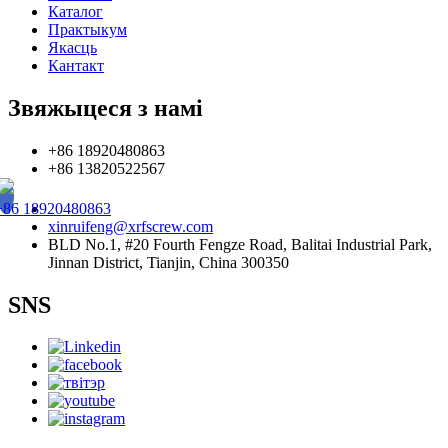
Каталог
Практыкум
Якасць
Кантакт
Звяжыцеся з намі
+86 18920480863
+86 13820522567
+86 18920480863
xinruifeng@xrfscrew.com
BLD No.1, #20 Fourth Fengze Road, Balitai Industrial Park,
Jinnan District, Tianjin, China 300350
SNS