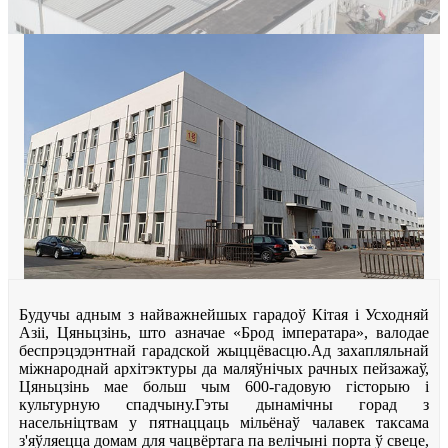
Будучы адным з найважнейшых гарадоў Кітая і Усходняй
Азіі, Цяньцзінь, што азначае «Брод імператара», валодае
беспрэцэдэнтнай гарадской жыццёвасцю.Ад захапляльнай
міжнароднай архітэктуры да маляўнічых рачных пейзажаў,
Цяньцзінь мае больш чым 600-гадовую гісторыю і
культурную спадчыну.Гэты дынамічны горад з
насельніцтвам у пятнаццаць мільёнаў чалавек таксама
з'яўляецца домам для чацвёртага па велічыні порта ў свеце,