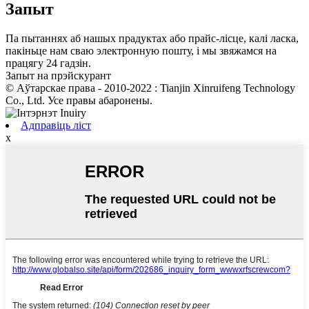
Запыт
Па пытаннях аб нашых прадуктах або прайс-лісце, калі ласка,
пакіньце нам сваю электронную пошту, і мы звяжамся на
працягу 24 гадзін.
Запыт на прэйскурант
© Аўтарскае права - 2010-2022 : Tianjin Xinruifeng Technology
Co., Ltd. Усе правы абаронены.
Адправіць ліст
x