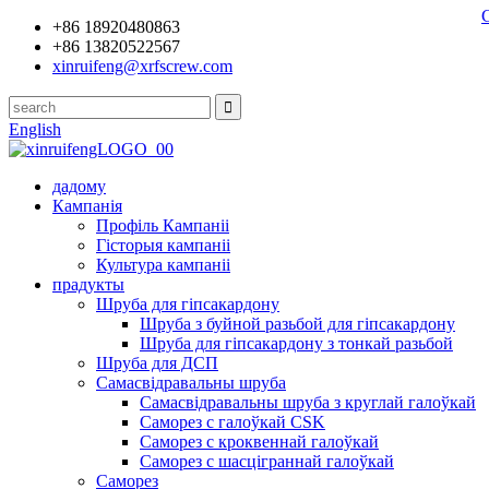
+86 18920480863
+86 13820522567
xinruifeng@xrfscrew.com
English
дадому
Кампанія
Профіль Кампаніі
Гісторыя кампаніі
Культура кампаніі
прадукты
Шруба для гіпсакардону
Шруба з буйной разьбой для гіпсакардону
Шруба для гіпсакардону з тонкай разьбой
Шруба для ДСП
Самасвідравальны шруба
Самасвідравальны шруба з круглай галоўкай
Саморез с галоўкай CSK
Саморез с кроквеннай галоўкай
Саморез с шасціграннай галоўкай
Саморез