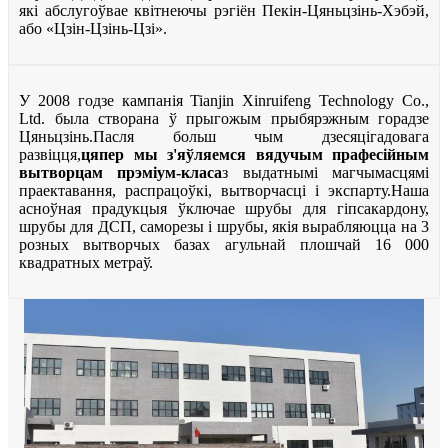
які абслугоўвае квітнеючы рэгіён Пекін-Цяньцзінь-Хэбэй,
або «Цзін-Цзінь-Цзі».
У 2008 годзе кампанія Tianjin Xinruifeng Technology Co.,
Ltd. была створана ў прыгожым прыбярэжным горадзе
Цяньцзінь.Пасля больш чым дзесяцігадовага
развіцця,
цяпер мы з'яўляемся вядучым прафесійным
вытворцам прэміум-класа
з выдатнымі магчымасцямі
праектавання, распрацоўкі, вытворчасці і экспарту.Наша
асноўная прадукцыя ўключае шрубы для гіпсакардону,
шрубы для ДСП, саморезы і шрубы, якія вырабляюцца на 3
розных вытворчых базах агульнай плошчай 16 000
квадратных метраў.