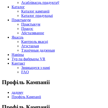
Асаблівасць прадуктаў
Каталог
Каталог кампаніі
Каталог прадукцыі
Практыкум
Практыкум
Працэс
Абсталяванне
Якасць
Кантроль якасці
Атэстацыя
Тэхнічныя дадзеныя
Навіны
Тур па фабрыцы VR
Кантакт
Звяжыцеся з намі
FAQ
Профіль Кампаніі
дадому
Профіль Кампаніі
Профіль Кампаніі