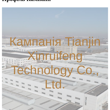
Кампанія Tianjin
Xinruifeng
Technology Co.,
Ltd.