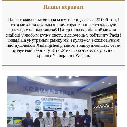
Нашы перавагі
Наша гадавая вытворчая магутнасць дасягае 20 000 тон, і
гэта можа належным чынам гарантаваць своечасовую
дастаўку вашых заказаў.Цяпер нашых кліентаў можна
знайсці ў любым кутку свету, лідзіруюць у рэйтынгу Расія і
Індыя.На ўнутраным рынку мы з'яўляемся эксклюзіўным
пастаўшчыком Xinfangsheng, адной з найбуйнейшых сетак
будаўнічай тэхнікі ў Кітаі.У нас таксама ёсць уласныя
брэнды Yulongjian і Weinan.