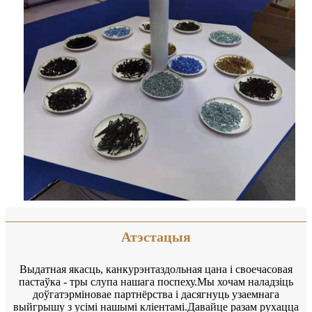
Атэстацыя
Выдатная якасць, канкурэнтаздольная цана і своечасовая
пастаўка - тры слупа нашага поспеху.Мы хочам наладзіць
доўгатэрміновае партнёрства і дасягнуць узаемнага
выйгрышу з усімі нашымі кліентамі.Давайце разам рухацца