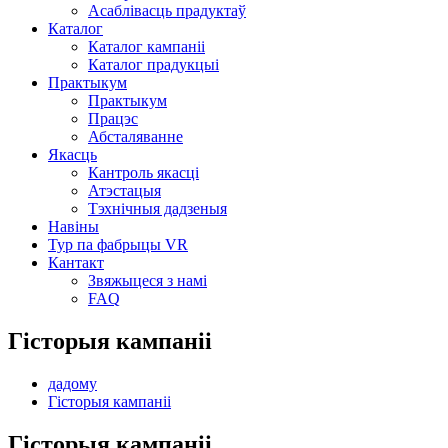
Асаблівасць прадуктаў
Каталог
Каталог кампаніі
Каталог прадукцыі
Практыкум
Практыкум
Працэс
Абсталяванне
Якасць
Кантроль якасці
Атэстацыя
Тэхнічныя дадзеныя
Навіны
Тур па фабрыцы VR
Кантакт
Звяжыцеся з намі
FAQ
Гісторыя кампаніі
дадому
Гісторыя кампаніі
Гісторыя кампаніі