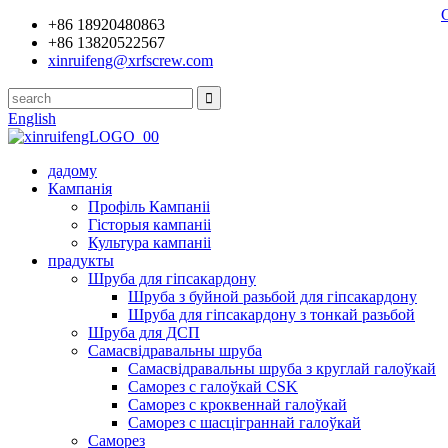
+86 18920480863
+86 13820522567
xinruifeng@xrfscrew.com
English
дадому
Кампанія
Профіль Кампаніі
Гісторыя кампаніі
Культура кампаніі
прадукты
Шруба для гіпсакардону
Шруба з буйной разьбой для гіпсакардону
Шруба для гіпсакардону з тонкай разьбой
Шруба для ДСП
Самасвідравальны шруба
Самасвідравальны шруба з круглай галоўкай
Саморез с галоўкай CSK
Саморез с кроквеннай галоўкай
Саморез с шасціграннай галоўкай
Саморез