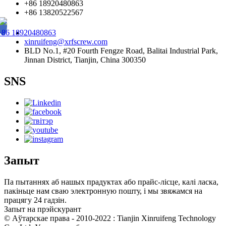
+86 18920480863
+86 13820522567
+86 18920480863
xinruifeng@xrfscrew.com
BLD No.1, #20 Fourth Fengze Road, Balitai Industrial Park,
Jinnan District, Tianjin, China 300350
SNS
Запыт
Па пытаннях аб нашых прадуктах або прайс-лісце, калі ласка,
пакіньце нам сваю электронную пошту, і мы звяжамся на
працягу 24 гадзін.
Запыт на прэйскурант
© Аўтарскае права - 2010-2022 : Tianjin Xinruifeng Technology