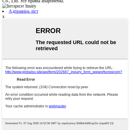
Co., Ltd. Усе правы абаронены.
Адправіць ліст
x