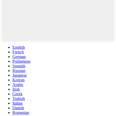
English
French
German
Portuguese
Spanish
Russian
Japanese
Korean
Arabic
Irish
Greek
Turkish
Italian
Danish
Romanian