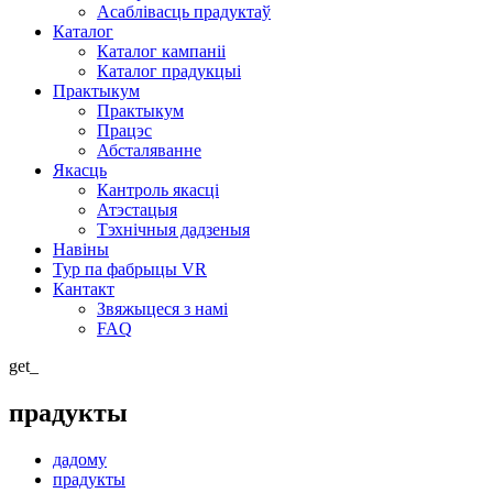
Асаблівасць прадуктаў
Каталог
Каталог кампаніі
Каталог прадукцыі
Практыкум
Практыкум
Працэс
Абсталяванне
Якасць
Кантроль якасці
Атэстацыя
Тэхнічныя дадзеныя
Навіны
Тур па фабрыцы VR
Кантакт
Звяжыцеся з намі
FAQ
get_
прадукты
дадому
прадукты