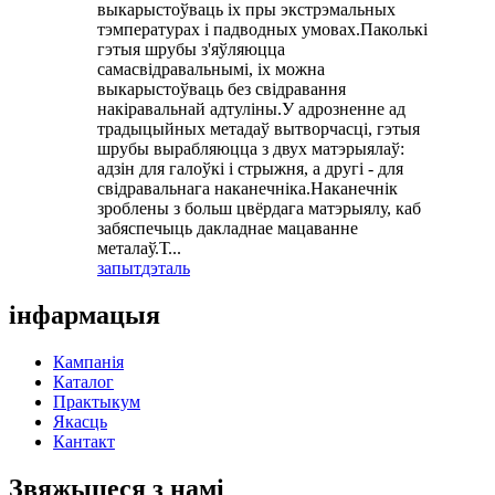
выкарыстоўваць іх пры экстрэмальных
тэмпературах і падводных умовах.Паколькі
гэтыя шрубы з'яўляюцца
самасвідравальнымі, іх можна
выкарыстоўваць без свідравання
накіравальнай адтуліны.У адрозненне ад
традыцыйных метадаў вытворчасці, гэтыя
шрубы вырабляюцца з двух матэрыялаў:
адзін для галоўкі і стрыжня, ​​а другі - для
свідравальнага наканечніка.Наканечнік
зроблены з больш цвёрдага матэрыялу, каб
забяспечыць дакладнае мацаванне
металаў.Т...
запыт
дэталь
інфармацыя
Кампанія
Каталог
Практыкум
Якасць
Кантакт
Звяжыцеся з намі