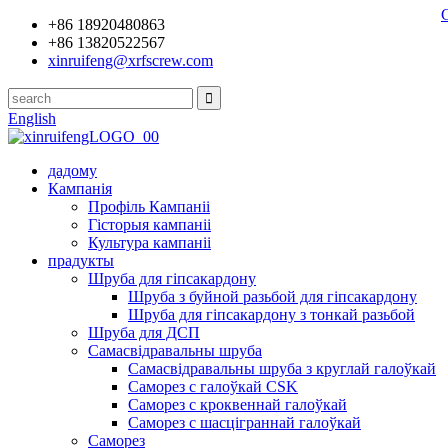
+86 18920480863
+86 13820522567
xinruifeng@xrfscrew.com
English
дадому
Кампанія
Профіль Кампаніі
Гісторыя кампаніі
Культура кампаніі
прадукты
Шруба для гіпсакардону
Шруба з буйной разьбой для гіпсакардону
Шруба для гіпсакардону з тонкай разьбой
Шруба для ДСП
Самасвідравальны шруба
Самасвідравальны шруба з круглай галоўкай
Саморез с галоўкай CSK
Саморез с кроквеннай галоўкай
Саморез с шасціграннай галоўкай
Саморез