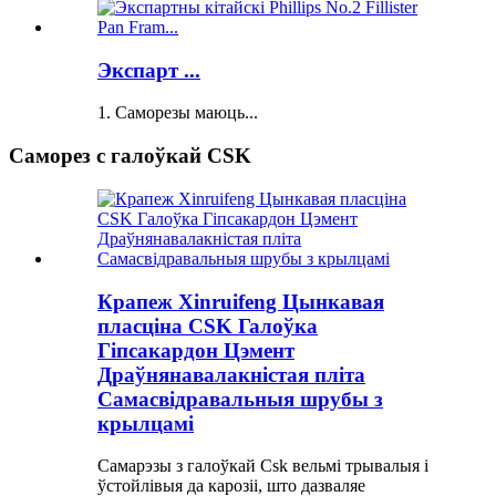
Экспарт ...
1. Саморезы маюць...
Саморез с галоўкай CSK
Крапеж Xinruifeng Цынкавая
пласціна CSK Галоўка
Гіпсакардон Цэмент
Драўнянавалакністая пліта
Самасвідравальныя шрубы з
крылцамі
Самарэзы з галоўкай Csk вельмі трывалыя і
ўстойлівыя да карозіі, што дазваляе