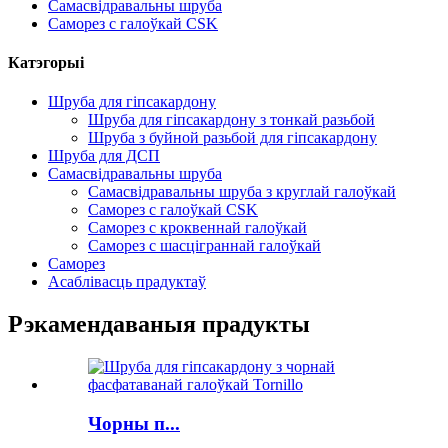
Самасвідравальны шруба
Саморез с галоўкай CSK
Катэгорыі
Шруба для гіпсакардону
Шруба для гіпсакардону з тонкай разьбой
Шруба з буйной разьбой для гіпсакардону
Шруба для ДСП
Самасвідравальны шруба
Самасвідравальны шруба з круглай галоўкай
Саморез с галоўкай CSK
Саморез с кроквеннай галоўкай
Саморез с шасціграннай галоўкай
Саморез
Асаблівасць прадуктаў
Рэкамендаваныя прадукты
Чорны п...