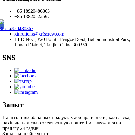
+86 18920480863
+86 13820522567
+86 18920480863
xinruifeng@xrfscrew.com
BLD No.1, #20 Fourth Fengze Road, Balitai Industrial Park,
Jinnan District, Tianjin, China 300350
SNS
Запыт
Па пытаннях аб нашых прадуктах або прайс-лісце, калі ласка,
пакіньце нам сваю электронную пошту, і мы звяжамся на
працягу 24 гадзін.
Запыт на прэйскурант