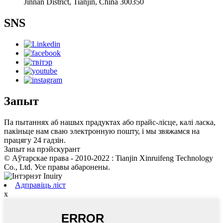
Jinnan District, Tianjin, China 300350
SNS
Запыт
Па пытаннях аб нашых прадуктах або прайс-лісце, калі ласка,
пакіньце нам сваю электронную пошту, і мы звяжамся на
працягу 24 гадзін.
Запыт на прэйскурант
© Аўтарскае права - 2010-2022 : Tianjin Xinruifeng Technology
Co., Ltd. Усе правы абаронены.
Адправіць ліст
x