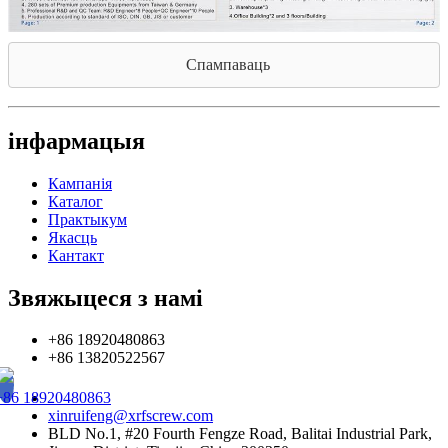
Спампаваць
інфармацыя
Кампанія
Каталог
Практыкум
Якасць
Кантакт
Звяжыцеся з намі
+86 18920480863
+86 13820522567
+86 18920480863
xinruifeng@xrfscrew.com
BLD No.1, #20 Fourth Fengze Road, Balitai Industrial Park,