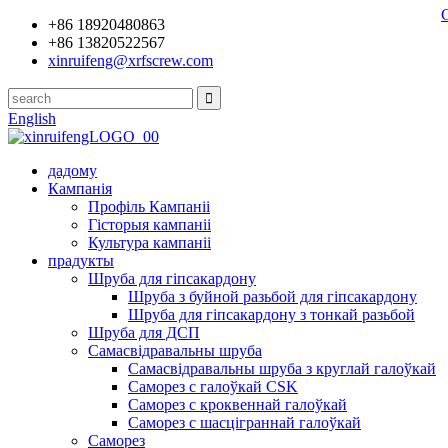
+86 18920480863
+86 13820522567
xinruifeng@xrfscrew.com
English
дадому
Кампанія
Профіль Кампаніі
Гісторыя кампаніі
Культура кампаніі
прадукты
Шруба для гіпсакардону
Шруба з буйной разьбой для гіпсакардону
Шруба для гіпсакардону з тонкай разьбой
Шруба для ДСП
Самасвідравальны шруба
Самасвідравальны шруба з круглай галоўкай
Саморез с галоўкай CSK
Саморез с кроквеннай галоўкай
Саморез с шасціграннай галоўкай
Саморез