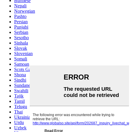
Burmese
Nepali
Norwegian
Pashto
Persian
Punjabi
Serbian
Sesotho
Sinhala
Slovak
Slovenian
Somali
Samoan
Scots Gaelic
Shona
Sindhi
Sundanese
Swahili
Tajik
Tamil
Telugu
Thai
Ukrainian
Urdu
Uzbek