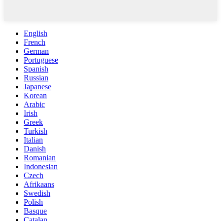
English
French
German
Portuguese
Spanish
Russian
Japanese
Korean
Arabic
Irish
Greek
Turkish
Italian
Danish
Romanian
Indonesian
Czech
Afrikaans
Swedish
Polish
Basque
Catalan