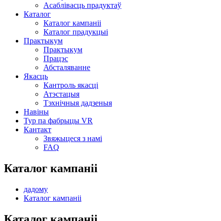
Асаблівасць прадуктаў
Каталог
Каталог кампаніі
Каталог прадукцыі
Практыкум
Практыкум
Працэс
Абсталяванне
Якасць
Кантроль якасці
Атэстацыя
Тэхнічныя дадзеныя
Навіны
Тур па фабрыцы VR
Кантакт
Звяжыцеся з намі
FAQ
Каталог кампаніі
дадому
Каталог кампаніі
Каталог кампаніі